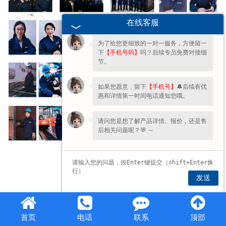
您好呀～很高兴为您服务！😊 有什么问
题都可以跟我说哦。
在线客服
为了给您更细致的一对一服务，方便留一
下
【手机号码】
吗？后续专员免费对接细
节。
如果您愿意，留下
【手机号】
🔔后续有优
惠和详情第一时间电话通知您哦。
请问您是想了解产品详情、报价，还是售
后相关问题呢？💬 ～
发送
首页
电话
联系
顶部
豫公网安备 41072102000703号