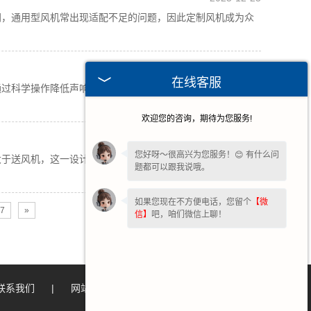
，通用型风机常出现适配不足的问题，因此定制风机成为众
2025-12-04
在线客服
过科学操作降低声响，既不影响设备运行状态，又能改善使
欢迎您的咨询，期待为您服务!
2025-11-13
您好呀～很高兴为您服务！😊 有什么问
于送风机，这一设计并非随意设定，而是基于燃烧规律与工
题都可以跟我说哦。
如果您现在不方便电话，您留个
【微
7
»
信】
吧，咱们微信上聊！
联系我们
|
网站地图
|