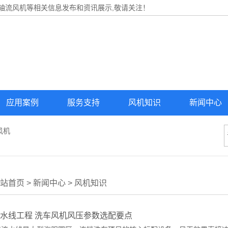
,轴流风机等相关信息发布和资讯展示,敬请关注！
应用案例
服务支持
风机知识
新闻中心
风机
站首页
>
新闻中心
>
风机知识
水线工程 洗车风机风压参数选配要点