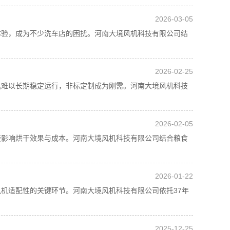
2026-03-05
验，成为不少洗车店的困扰。河南大境风机科技有限公司结
2026-02-25
难以长期稳定运行，非标定制成为刚需。河南大境风机科技
2026-02-05
影响烘干效果与成本。河南大境风机科技有限公司结合粮食
2026-01-22
适配性的关键环节。河南大境风机科技有限公司依托37年
2025-12-25