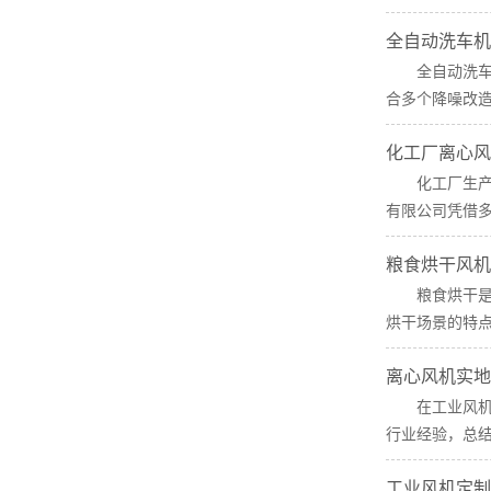
全自动洗车机
全自动洗车机
合多个降噪改造
化工厂离心风
化工厂生产环
有限公司凭借多
粮食烘干风机
粮食烘干是保
烘干场景的特点
离心风机实地
在工业风机选
行业经验，总结
工业风机定制