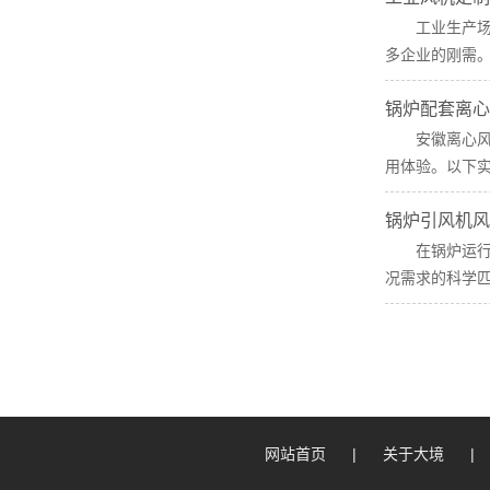
工业生产场景
多企业的刚需。
锅炉配套离心
安徽离心风机
用体验。以下实
锅炉引风机风
在锅炉运行系
况需求的科学匹
网站首页
|
关于大境
|