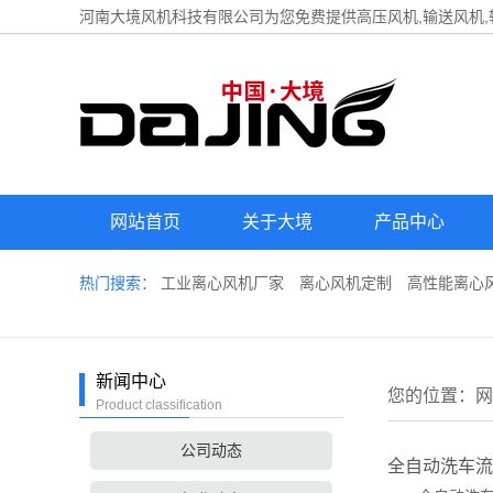
河南大境风机科技有限公司为您免费提供
高压风机
,输送风机
网站首页
关于大境
产品中心
热门搜索：
工业离心风机厂家
离心风机定制
高性能离心
新闻中心
您的位置：
网
Product classification
公司动态
全自动洗车流