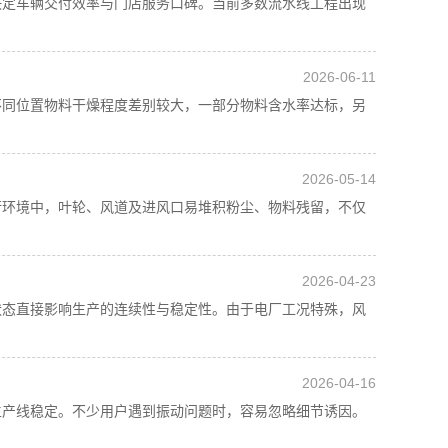
定车辆交付效率与门店服务口碑。当前多数流水线工程出现
2026-06-11
同位置物料干燥程度差别较大，一部分物料含水率达标，另
2026-05-14
环境中，叶轮、风道及进风口易堆积粉尘、物料残留，不仅
2026-04-23
态直接影响生产的连续性与稳定性。由于电厂工况特殊，风
2026-04-16
产线稳定。不少用户遇到振动问题时，容易忽略细节诱因。