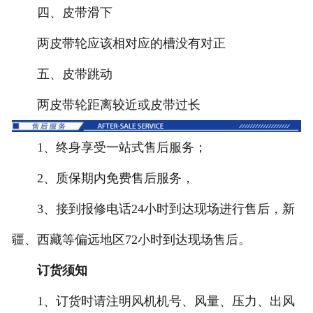
四、皮带滑下
两皮带轮应该相对应的槽没有对正
五、皮带跳动
两皮带轮距离较近或皮带过长
1、终身享受一站式售后服务；
2、质保期内免费售后服务，
3、接到报修电话24小时到达现场进行售后，新
疆、西藏等偏远地区72小时到达现场售后。
订货须知
1、订货时请注明风机机号、风量、压力、出风