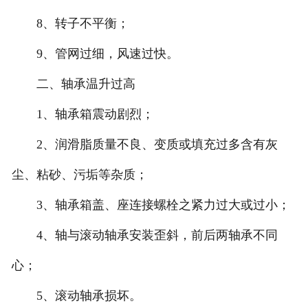
8、转子不平衡；
9、管网过细，风速过快。
二、轴承温升过高
1、轴承箱震动剧烈；
2、润滑脂质量不良、变质或填充过多含有灰
尘、粘砂、污垢等杂质；
3、轴承箱盖、座连接螺栓之紧力过大或过小；
4、轴与滚动轴承安装歪斜，前后两轴承不同
心；
5、滚动轴承损坏。