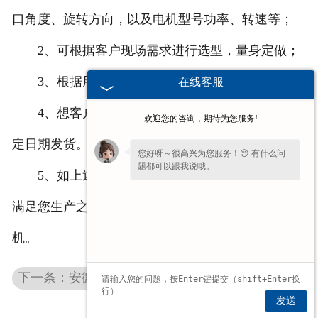
口角度、旋转方向，以及电机型号功率、转速等；
2、可根据客户现场需求进行选型，量身定做；
3、根据用户需求选择物流方式或包装，
在线客服
4、想客户之所想，急客户之所急，随时或按约
欢迎您的咨询，期待为您服务!
定日期发货。
您好呀～很高兴为您服务！😊 有什么问
题都可以跟我说哦。
5、如上述机号、出风口角度、传动方式均不能
您的
【手机】
多少？我稍后让业务经理给
满足您生产之需，我厂可以为您设计制造您满意的风
您回电话！
机。
下一条：安徽砖瓦窑引风机
发送