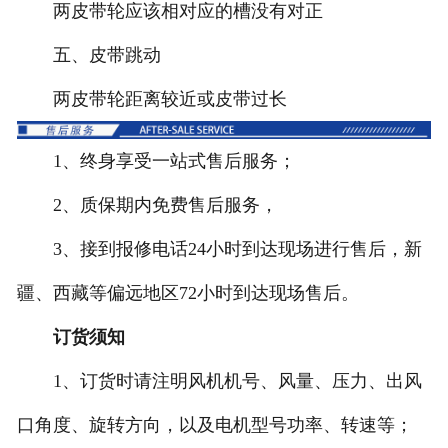
两皮带轮应该相对应的槽没有对正
五、皮带跳动
两皮带轮距离较近或皮带过长
1、终身享受一站式售后服务；
2、质保期内免费售后服务，
3、接到报修电话24小时到达现场进行售后，新
疆、西藏等偏远地区72小时到达现场售后。
订货须知
1、订货时请注明风机机号、风量、压力、出风
口角度、旋转方向，以及电机型号功率、转速等；