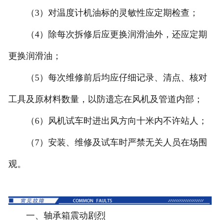
（3）对温度计机油标的灵敏性应定期检查；
（4）除每次拆修后应更换润滑油外，还应定期
更换润滑油；
（5）每次维修前后均应仔细记录、清点、核对
工具及原材料数量，以防遗忘在风机及管道内部；
（6）风机试车时进出风方向十米内不许站人；
（7）安装、维修及试车时严禁无关人员在场围
观。
一、轴承箱震动剧烈