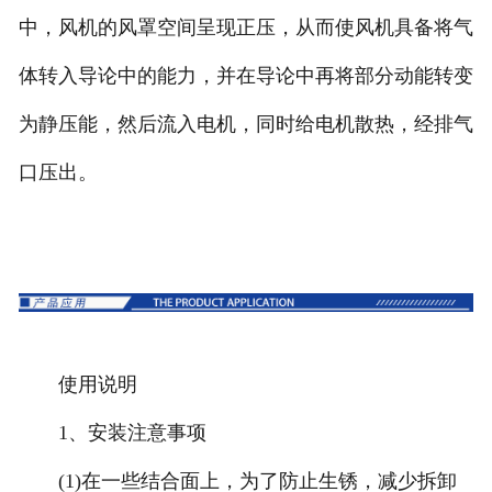
中，风机的风罩空间呈现正压，从而使风机具备将气
体转入导论中的能力，并在导论中再将部分动能转变
为静压能，然后流入电机，同时给电机散热，经排气
口压出。
使用说明
1、安装注意事项
(1)在一些结合面上，为了防止生锈，减少拆卸