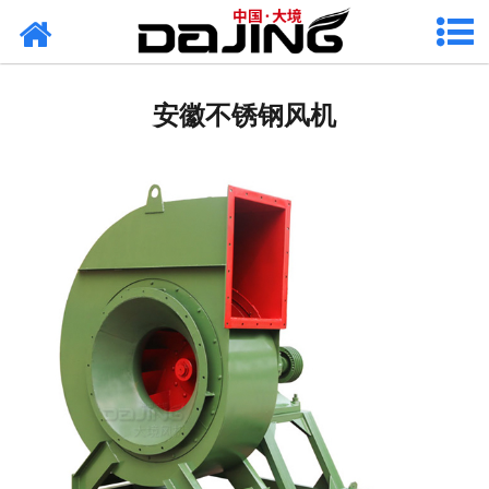
网站首页
安徽离心风机
安徽不锈钢风机
安徽洗车风机
安徽除尘风机
安徽高压风机
安徽轴流风机
安徽输送风机
安徽保温风机
安徽通风风机