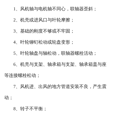
1、风机轴与电机轴不同心，联轴器歪斜；
2、机壳或进风口与叶轮摩擦；
3、基础的刚度不够或不牢固；
4、叶轮铆钉松动或轮盘变形；
5、叶轮轴盘与轴松动，联轴器螺栓活动；
6、机壳与支架、轴承箱与支架、轴承箱盖与座
等连接螺栓松动；
7、风机进、出风的地方管道安装不良，产生震
动；
8、转子不平衡；