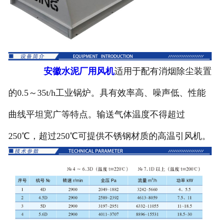
安徽锅炉风机
安徽烘干风机
安徽水泥风机
安徽水泥厂用风机
适用于配有消烟除尘装置
的0.5～35t/h工业锅炉。具有效率高、噪声低、性能
安徽窑炉风机
曲线平坦宽广等特点。输送气体温度不得超过
安徽造纸风机
250℃，超过250℃可提供不锈钢材质的高温引风机。
安徽化工风机
安徽炮筒风机
安徽风机配件