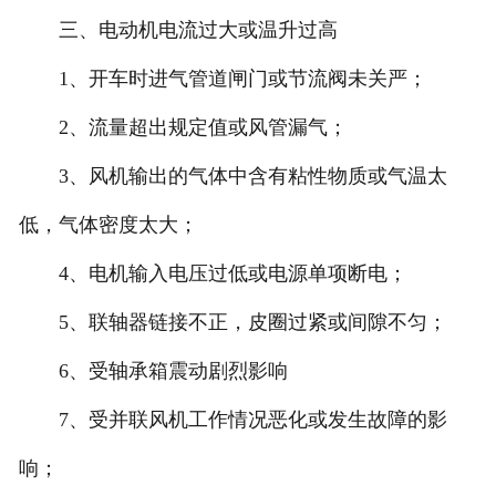
三、电动机电流过大或温升过高
1、开车时进气管道闸门或节流阀未关严；
2、流量超出规定值或风管漏气；
3、风机输出的气体中含有粘性物质或气温太
低，气体密度太大；
4、电机输入电压过低或电源单项断电；
5、联轴器链接不正，皮圈过紧或间隙不匀；
6、受轴承箱震动剧烈影响
7、受并联风机工作情况恶化或发生故障的影
响；