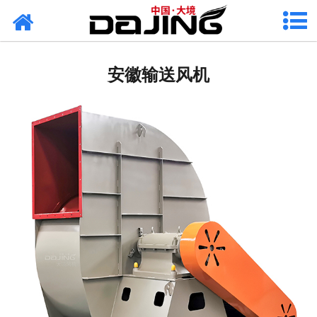
网站首页
安徽离心风机
安徽输送风机
安徽洗车风机
安徽除尘风机
安徽高压风机
安徽轴流风机
安徽输送风机
安徽保温风机
安徽通风风机