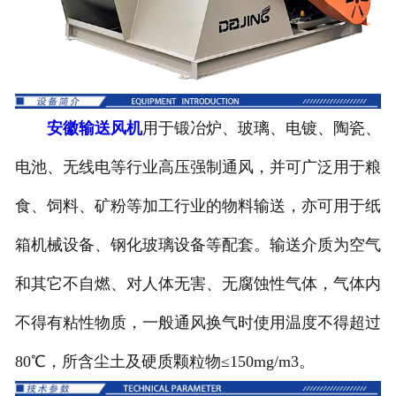
安徽锅炉风机
安徽烘干风机
安徽水泥风机
安徽输送风机
用于锻冶炉、玻璃、电镀、陶瓷、
电池、无线电等行业高压强制通风，并可广泛用于粮
安徽窑炉风机
食、饲料、矿粉等加工行业的物料输送，亦可用于纸
安徽造纸风机
箱机械设备、钢化玻璃设备等配套。输送介质为空气
安徽化工风机
和其它不自燃、对人体无害、无腐蚀性气体，气体内
安徽炮筒风机
不得有粘性物质，一般通风换气时使用温度不得超过
安徽风机配件
80℃，所含尘土及硬质颗粒物≤150mg/m3。