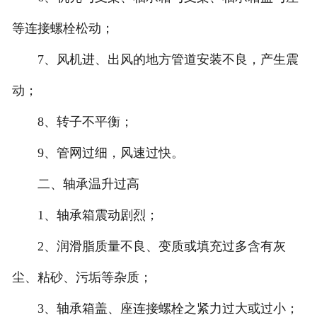
等连接螺栓松动；
7、风机进、出风的地方管道安装不良，产生震
动；
8、转子不平衡；
9、管网过细，风速过快。
二、轴承温升过高
1、轴承箱震动剧烈；
2、润滑脂质量不良、变质或填充过多含有灰
尘、粘砂、污垢等杂质；
3、轴承箱盖、座连接螺栓之紧力过大或过小；