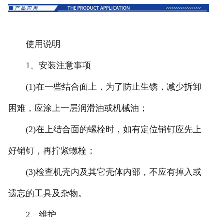
使用说明
1、安装注意事项
(1)在一些结合面上，为了防止生锈，减少拆卸
困难，应涂上一层润滑油或机械油；
(2)在上结合面的螺栓时，如有定位销钉应先上
好销钉，再拧紧螺栓；
(3)检查机壳内及其它壳体内部，不应有掉入或
遗忘的工具及杂物。
2、维护