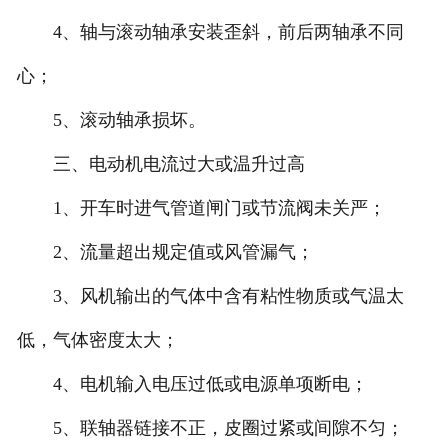
4、轴与滚动轴承安装歪斜，前后两轴承不同
心；
5、滚动轴承损坏。
三、电动机电流过大或温升过高
1、开车时进气管道闸门或节流阀未关严；
2、流量超出规定值或风管漏气；
3、风机输出的气体中含有粘性物质或气温太
低，气体密度太大；
4、电机输入电压过低或电源单项断电；
5、联轴器链接不正，皮圈过紧或间隙不匀；