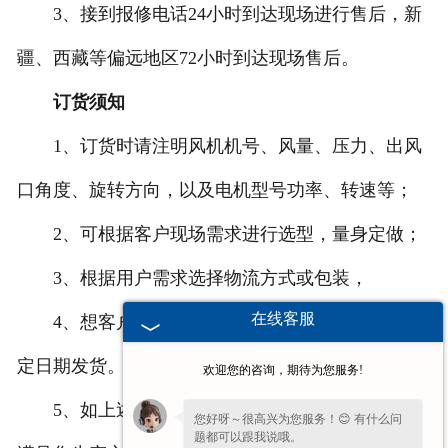
3、接到报修电话24小时到达现场进行售后，新
疆、西藏等偏远地区72小时到达现场售后。
订货须知
1、订货时请注明风机机号、风量、压力、出风
口角度、旋转方向，以及电机型号功率、转速等；
2、可根据客户现场需求进行选型，量身定做；
3、根据用户需求选择物流方式或包装，
在线客服
4、想客户之所想，急客户之所急，随时或按约
定日期发货。
欢迎您的咨询，期待为您服务!
5、如上述机号、出风口角度、传动方式均不能
您好呀～很高兴为您服务！😊 有什么问
题都可以跟我说哦。