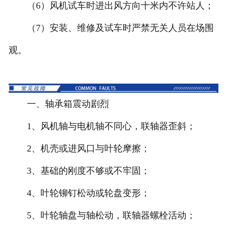
（6）风机试车时进出风方向十米内不许站人；
（7）安装、维修及试车时严禁无关人员在场围
观。
一、轴承箱震动剧烈
1、风机轴与电机轴不同心，联轴器歪斜；
2、机壳或进风口与叶轮摩擦；
3、基础的刚度不够或不牢固；
4、叶轮铆钉松动或轮盘变形；
5、叶轮轴盘与轴松动，联轴器螺栓活动；