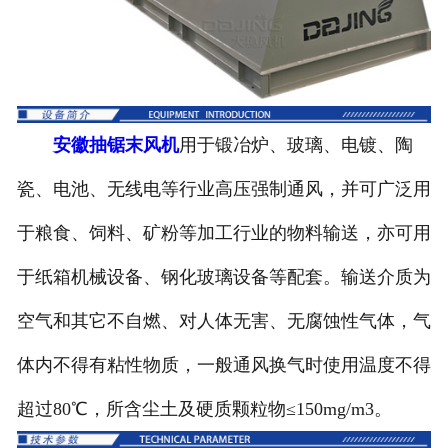
安徽锅炉风机
安徽烘干风机
安徽水泥风机
安徽抽锯末风机
用于锻冶炉、玻璃、电镀、陶
瓷、电池、无线电等行业高压强制通风，并可广泛用
安徽窑炉风机
于粮食、饲料、矿粉等加工行业的物料输送，亦可用
安徽造纸风机
于纸箱机械设备、钢化玻璃设备等配套。输送介质为
安徽化工风机
空气和其它不自燃、对人体无害、无腐蚀性气体，气
安徽炮筒风机
体内不得有粘性物质，一般通风换气时使用温度不得
安徽风机配件
超过80℃，所含尘土及硬质颗粒物≤150mg/m3。