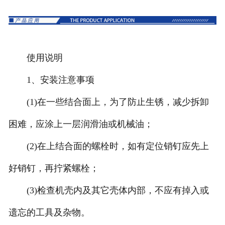
使用说明
1、安装注意事项
(1)在一些结合面上，为了防止生锈，减少拆卸
困难，应涂上一层润滑油或机械油；
(2)在上结合面的螺栓时，如有定位销钉应先上
好销钉，再拧紧螺栓；
(3)检查机壳内及其它壳体内部，不应有掉入或
遗忘的工具及杂物。