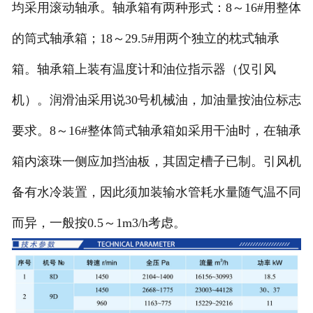
均采用滚动轴承。轴承箱有两种形式：8～16#用整体
的筒式轴承箱；18～29.5#用两个独立的枕式轴承
箱。轴承箱上装有温度计和油位指示器（仅引风
机）。润滑油采用说30号机械油，加油量按油位标志
要求。8～16#整体筒式轴承箱如采用干油时，在轴承
箱内滚珠一侧应加挡油板，其固定槽子已制。引风机
备有水冷装置，因此须加装输水管耗水量随气温不同
而异，一般按0.5～1m3/h考虑。