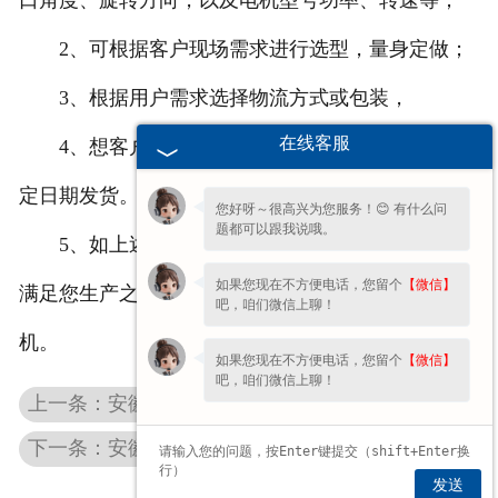
2、可根据客户现场需求进行选型，量身定做；
3、根据用户需求选择物流方式或包装，
在线客服
4、想客户之所想，急客户之所急，随时或按约
欢迎您的咨询，期待为您服务!
定日期发货。
您好呀～很高兴为您服务！😊 有什么问
题都可以跟我说哦。
5、如上述机号、出风口角度、传动方式均不能
如果您现在不方便电话，您留个
【微信】
满足您生产之需，我厂可以为您设计制造您满意的风
吧，咱们微信上聊！
机。
如果您现在不方便电话，您留个
【微信】
吧，咱们微信上聊！
上一条：安徽烘干风机
下一条：安徽小推车粮食烘干风机
发送