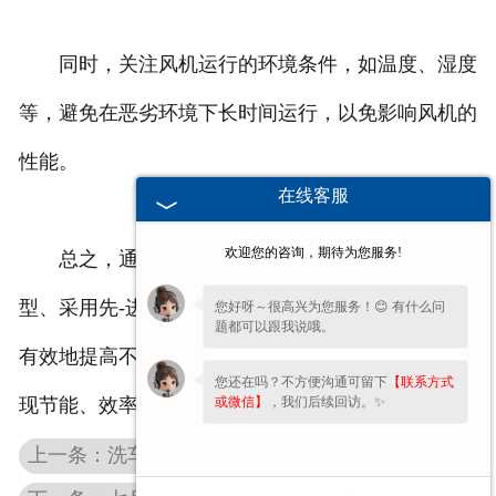
同时，关注风机运行的环境条件，如温度、湿度
等，避免在恶劣环境下长时间运行，以免影响风机的
性能。
在线客服
欢迎您的咨询，期待为您服务!
总之，通过定期维护、优化管道设计、精确选
型、采用先-进控制技术以及合理安装等措施，可以
您好呀～很高兴为您服务！😊 有什么问
题都可以跟我说哦。
有效地提高不锈钢
安徽高压离心风机
的运行效率，实
您还在吗？不方便沟通可留下
【联系方式
现节能、效率高的运行目标。
或微信】
，我们后续回访。✨
上一条：洗车风机在维护和保养方面是不是比较容易呢？