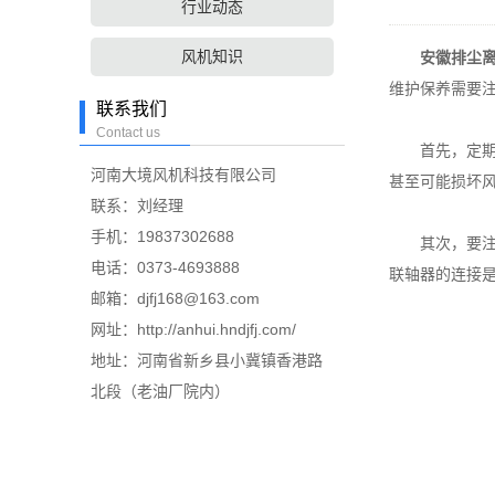
行业动态
风机知识
安徽排尘
维护保养需要
联系我们
Contact us
首先，定期清
河南大境风机科技有限公司
甚至可能损坏
联系：刘经理
手机：19837302688
其次，要注意
电话：0373-4693888
联轴器的连接
邮箱：djfj168@163.com
网址：http://anhui.hndjfj.com/
地址：河南省新乡县小冀镇香港路
北段（老油厂院内）