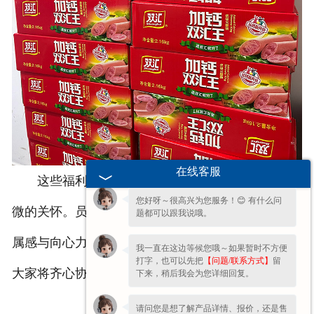
欢迎您的咨询，期待为您服务!
在线客服
这些福利看似普通，却饱含着企业对员工细致入
您好呀～很高兴为您服务！😊 有什么问
微的关怀。员工们真切感受到了来自企业的温暖，归
题都可以跟我说哦。
属感与向心力油然而生。相信在这份关怀的激励下，
我一直在这边等候您哦～如果暂时不方便
打字，也可以先把
【问题/联系方式】
留
大家将齐心协力，与企业一同迈向更加辉煌的明天。
下来，稍后我会为您详细回复。
请问您是想了解产品详情、报价，还是售