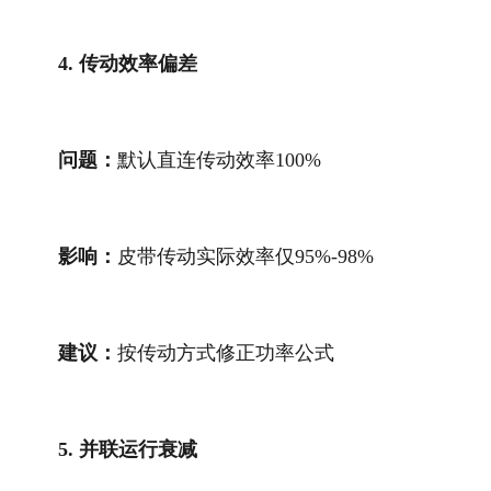
4. 传动效率偏差
问题：
默认直连传动效率100%
影响：
皮带传动实际效率仅95%-98%
建议：
按传动方式修正功率公式
5. 并联运行衰减