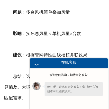
问题：
多台风机简单叠加风量
影响：
实际总风量＜单机风量×台数
建议：
根据管网特性曲线校核并联效果
在线客服
欢迎您的咨询，期待为您服务!
总结：选型前需实地测量工况参数，避免理论计
算偏差。大境风机提供免费选型复核服务，助您精准
您好呀～很高兴为您服务！😊 有什么问
题都可以跟我说哦。
匹配需求。
请问您是想了解产品详情、报价，还是售
后相关问题呢？