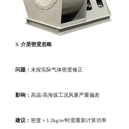
3. 介质密度忽略
问题：
未按实际气体密度修正
影响：
高温/高海拔工况风量严重偏差
建议：
密度＞1.2kg/m³时需重新计算功率