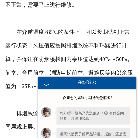
不正常，需要马上进行维修。
在介质温度≤85℃的条件下，可以长期达到正常
运行状态。风压值应按照排烟系统不利环路进行计
算，并保证在防烟楼梯间内余压值达到40Pa～50Pa。
前室、合用前室、消防电梯前室、避难层等内部余压
在线客服
值为：25Pa～30Pa。
欢迎您的咨询，期待为您服务!
排烟系统宜单独设置，风机位置宜处于排烟区的
您好呀～很高兴为您服务！😊 有什么问
题都可以跟我说哦。
同层或上层。在说明书中，给定工况点下的比A声级
请问您是想了解产品详情、报价，还是售