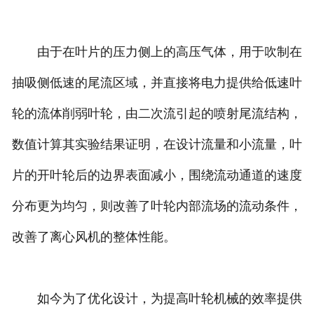
由于在叶片的压力侧上的高压气体，用于吹制在
抽吸侧低速的尾流区域，并直接将电力提供给低速叶
轮的流体削弱叶轮，由二次流引起的喷射尾流结构，
数值计算其实验结果证明，在设计流量和小流量，叶
片的开叶轮后的边界表面减小，围绕流动通道的速度
分布更为均匀，则改善了叶轮内部流场的流动条件，
改善了离心风机的整体性能。
如今为了优化设计，为提高叶轮机械的效率提供