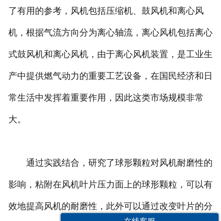
了有用的参考，风机包括压缩机、鼓风机和离心风
机，根据气流方向分为离心轴流，离心风机包括离心
式鼓风机和离心风机，由于离心风机装置，是工业生
产中提供燃气动力的重要工艺设备，在国民经济和日
常生活中发挥着重要作用，因此这类市场规模非常
大。
通过实践结合，研究了球形颗粒对风机耐磨性的
影响，粘附在风机叶片压力面上的球形颗粒，可以有
效地提高风机的耐磨性，此外可以通过改变叶片的分