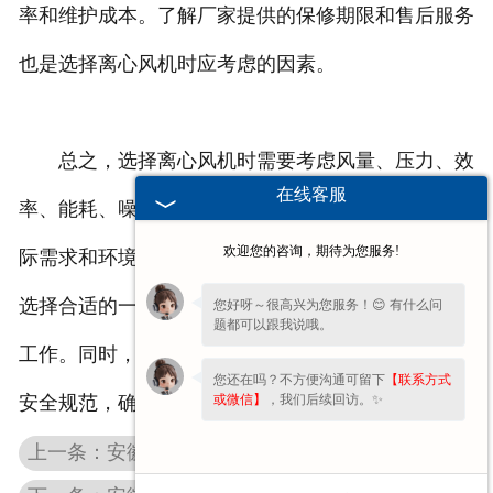
率和维护成本。了解厂家提供的保修期限和售后服务
也是选择离心风机时应考虑的因素。
总之，选择离心风机时需要考虑风量、压力、效
在线客服
率、能耗、噪音水平以及维护可靠性等因素。根据实
欢迎您的咨询，期待为您服务!
际需求和环境要求，综合评估不同型号的离心风机，
选择合适的一款，以确保通风系统的正常运行和高效
您好呀～很高兴为您服务！😊 有什么问
题都可以跟我说哦。
工作。同时，在安装和使用离心风机时，应遵守相关
您还在吗？不方便沟通可留下
【联系方式
安全规范，确保设备的正常运行和人员的安全。
或微信】
，我们后续回访。✨
上一条：安徽定制风机的好处和优势？