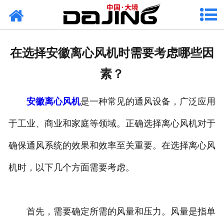
网站首页
关于大境
在选择安徽离心风机时需要考虑哪些因
产品中心
素？
应用案例
安徽离心风机
是一种常见的通风设备，广泛应用
服务支持
于工业、商业和家庭等领域。正确选择离心风机对于
风机知识
确保通风系统的效果和效率至关重要。在选择离心风
新闻中心
机时，以下几个方面需要考虑。
联系我们
首先，需要确定所需的风量和压力。风量是指单