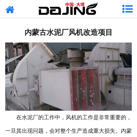
网站首页
关于大境
内蒙古水泥厂风机改造项目
产品中心
应用案例
服务支持
风机知识
新闻中心
联系我们
在水泥厂的工作中，风机的工作是非常重要的，
一旦其出现问题，会对整个生产造成重大损失。内蒙