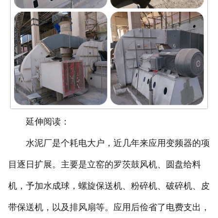
延伸阅读：
水泥厂是个耗电大户，近几年来应用变频器的项
目逐日扩展。主要是立窑的罗茨鼓风机、圆盘给料
机，予加水成球，螺旋保送机、粉碎机、破碎机、皮
带保送机，以及排风扇等。应用后俭省了电费支出，