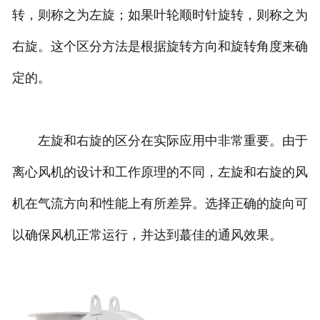
转，则称之为左旋；如果叶轮顺时针旋转，则称之为
右旋。这个区分方法是根据旋转方向和旋转角度来确
定的。
左旋和右旋的区分在实际应用中非常重要。由于
离心风机的设计和工作原理的不同，左旋和右旋的风
机在气流方向和性能上有所差异。选择正确的旋向可
以确保风机正常运行，并达到蕞佳的通风效果。