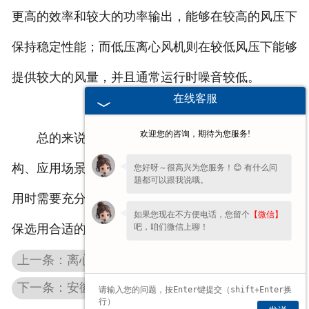
更高的效率和较大的功率输出，能够在较高的风压下
保持稳定性能；而低压离心风机则在较低风压下能够
提供较大的风量，并且通常运行时噪音较低。
在线客服
欢迎您的咨询，期待为您服务!
总的来说，高压离心风机和低压离心风机在结
构、应用场景和性能方面都有所不同，用户在选择使
您好呀～很高兴为您服务！😊 有什么问
题都可以跟我说哦。
用时需要充分考虑具体的工作要求和环境条件，以确
如果您现在不方便电话，您留个
【微信】
保选用合适的离心风机，从而达到蕞佳的工作效果。
吧，咱们微信上聊！
上一条：离心风机左旋右旋区分是什么？
下一条：安徽定制风机的成本和普通风机相比如何？